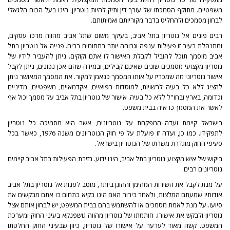
משפטיים. מתוקף הסמכתו של עורך דין ותיק להיות נוטריון, הינו בעל הכוח הלגאלי
לבחון מסמכים ולהחליט בדבר מקוריותם ואמיתותם.
רבים פונים אל נוטריון בתל אביב, בעיקר משום שתל אביב מהווה מרכז עסקים,
ומתנהלת בעיר זו פעילות ענפה וגבוהה יותר בתחומים רבים. פנייה אל נוטריון בתל
אביב מוסמך תוכל להוביל לקבלת האישור לו אתם זקוקים. ניתן להעביר לידיו של
נוטריון מקצועי מסמכים שונים שאינם קבילים, ובמידה שהם אכן נכונים, ניתן לקבל
אישור נוטריוני מה שמכריז על אותו המסמך כנאמן למקור. את המסמך המאושר ניתן
להציג ללא כל בעיה לרשויות, למוסדות רפואיים, אקדמאיים, משפטיים, מדיניים
וכדומה, בארץ ובחו"ל ללא כל בעיה. אישור של
נוטריון בתל אביב
על מסמך יכול אף
לאשר את המסמך כראיה בבית משפט.
בישראל קיימת ועדה המפקחת על נוטריונים, אשר היא מסמיכה כל נוטריון
לתפקידו. כמו כן, ועדה זו פועלת על פי חוק הנוטריונים משנה 1976, כאשר בכל
סעיפי החוק מוגדרת משרתו של הנוטריון בישראל.
ביקוש של איש מקצוע
נוטריון
בתל אביב, הינו ידוע. בזירת הפעילות בתל אביב קיימים
נוטריונים רבים.
על מנת לקבל את השירות המהימן וההוגן ביותר, מוטב לפנות אל נוטריון בתל אביב
אודותיו שמעתם המלצות, ולאחר בירור האם הינו בקיא בתחום בו אתם מבקשים את
סיועו. על מנת לאמת מסמכים או להשתמש בהם בבית המשפט, יש לבחון אותם אצל
נוטריון ולבקש את אישורו. חותמתו של נוטריון מהווה גושפנקא בעיני החוק ומערכת
המשפט. קשה מאוד לערער על אישורו של נוטריון, כיוון שבעיני החוק החלטתו