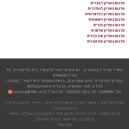
תרגום נוטריון לעברית
תרגום נוטריון להולנדית
תרגום נוטריון לבלארוסית
תרגום נוטריון ויאטנמית
תרגום נוטריון הודית
תרגום נוטריון ארמנית
תרגום נוטריון אזרבג'נית
תרגום נוטריון פורטוגזית
משרד עורכי דין ונוטריון - רם אפרתי יגאל אלון 120, בית קליפורניה, תל
אביב 6744326
נוטריון בהרצליה, רחוב משכית 22, כניסה צפונית "בית לומיר", קומה 2,
חדר 3, אזור התעשיה, הרצליה פיתוח 4673322
טל': 5298985 - 03, פקס: 5222552 - 03 דוא"ל:
notary@380.co.il
נוטריון בתל אביב
|
אישורי נוטריון
|
אישורים נוטריוניים
|
נוטריון
|
תרגום נוטריוני
|
תרגום מסמכים
|
תרגום משפטי
|
תרגום נוטריון
|
תרגום עסקי
|
תרגום נוטריון אנגלית
| אישור
תרגום בדרך של אישור הצהרת מתורגמן |
מפת אתר