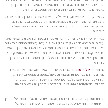
מסמכים על ידי נוטריונים ששולטים ברמת שפת אם בשפה הפורטוגזית ותוך כך
מאפשרים מתן שירותי תרגום, אימות, וניסוח של המסמכים הנדרשים.
על פי חוק הנוטריונים שנחקק בישראל עוד בשנת 1976, כל נוטריון לפורטוגזית יוכל
לקבל את הסמכות המשפטית בנושא של אישור ותרגום מסמכים. סמכות זו של
נוטריון לפורטוגזית נוספת כמובן לסמכויות אחרות כמו תרגומים, ושאר פעולות
משפטיות.
משרד עורכי דין רם אפרתי מעניק שירותי נוטריון בשפה הפורטוגזית בוותק של מעל
עשרים שנים. למשרד מוניטין רב ונסיון, ושיתופי פעולה עם מיטב המומחים בביטויים
בשפה הפורטוגזית ובתחומים שונים. עוד בנוסף לכל אלו, משרד עורכי דין רם אפרתי
גם מקיים קשרים הדוקים עם משרדי השגרירויות הזרות בישראל, מה שמעניק אפילו
יותר נסיון ואופציות להתייעצות נרחבת בנוגע לסגנון המסמכים הנדרשים לצורך
בירוקרטיה.
שירותי
נוטריון לפורטוגזית
במשרדו של עו"ד רם אפרתי מאפשרים עריכת אישור
נוטריוני, תרגום מסמכים, תרגום צוואות, טיפול במסמכים משפטיים, אישור על
תרגומי מסמכים והעתקים למסמכים. טיפול בחוזי שכירות, הסכמי ממון, תעודות
רשמיות עבור תעודות נישואין או תעודות לידה ועוד מגוון של נושאים לטיפול.
חתימת נוטריון על מסמכים בירוקרטיים מאשרת את הזהות של החותמים על המסמך,
ומאמתת אותו. זוהי אסמכתא פורמלית לחתימת המסמכים מרצון חופשי של